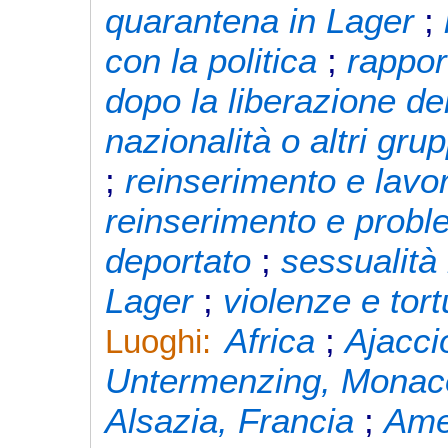
quarantena in Lager
;
con la politica
;
rappor
dopo la liberazione de
nazionalità o altri gr
;
reinserimento e lavor
reinserimento e proble
deportato
;
sessualità
Lager
;
violenze e tort
Africa
;
Ajacci
Luoghi:
Untermenzing, Monaco
Alsazia, Francia
;
Ame