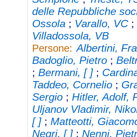
delle Repubbliche soci
Ossola
;
Varallo, VC
Villadossola, VB
Albertini, F
Persone:
Badoglio, Pietro
;
Belt
;
Bermani, [ ]
;
Cardina
Taddeo, Cornelio
;
Gra
Sergio
;
Hitler, Adolf,
Uljanov Vladimir, Niko
[ ]
;
Matteotti, Giacom
Negri, [ ]
;
Nenni, Piet