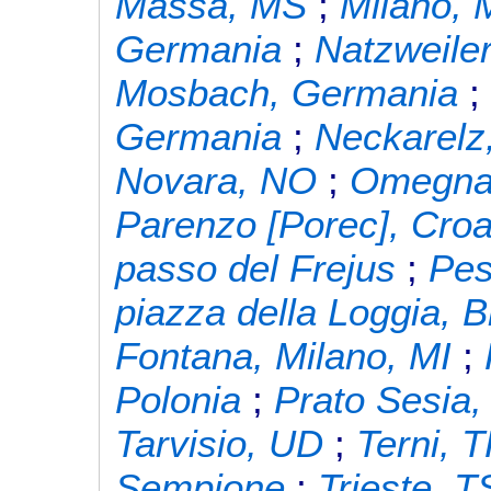
Massa, MS
;
Milano, 
Germania
;
Natzweiler
Mosbach, Germania
Germania
;
Neckarelz
Novara, NO
;
Omegna
Parenzo [Porec], Croa
passo del Frejus
;
Pes
piazza della Loggia, 
Fontana, Milano, MI
;
Polonia
;
Prato Sesia
Tarvisio, UD
;
Terni, 
Sempione
;
Trieste, T