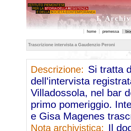
ISTITUTO PIEMONTESE
PER LA
S
TORIA DELLA
R
ESISTENZA
E DELLA
S
OCIETÀ
C
ONTEMPORANEA
'GIORGIO AGOSTI'
L'Archiv
home
premessa
bio
Trascrizione intervista a Gaudenzio Peroni
Si tratta 
Descrizione:
dell'intervista registr
Villadossola, nel bar 
primo pomeriggio. Int
e Gisa Magenes trascr
Il do
Nota archivistica: