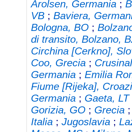
Arolsen, Germania
;
B
VB
;
Baviera, German
Bologna, BO
;
Bolzan
di transito, Bolzano, 
Circhina [Cerkno], Sl
Coo, Grecia
;
Crusina
Germania
;
Emilia R
Fiume [Rijeka], Croaz
Germania
;
Gaeta, LT
Gorizia, GO
;
Grecia
Italia
;
Jugoslavia
;
La