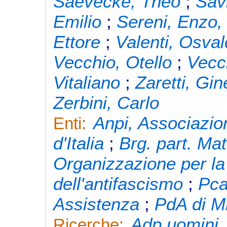
Saevecke, Theo
;
Sav
Emilio
;
Sereni, Enzo,
Ettore
;
Valenti, Osva
Vecchio, Otello
;
Vecch
Vitaliano
;
Zaretti, Gin
Zerbini, Carlo
Anpi, Associazion
Enti:
d'Italia
;
Brg. part. Mat
Organizzazione per la 
dell'antifascismo
;
Pca
Assistenza
;
PdA di M
Adp uomini
Ricerche: