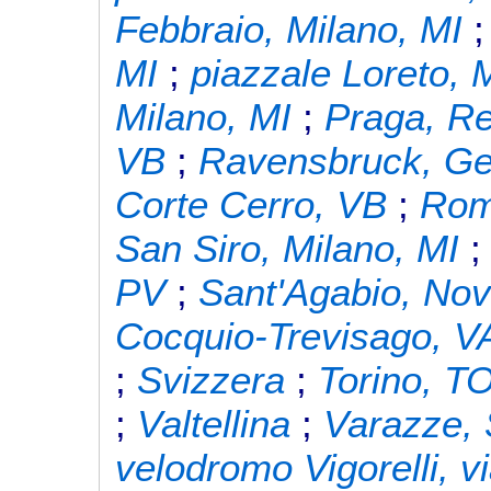
Febbraio, Milano, MI
MI
;
piazzale Loreto, 
Milano, MI
;
Praga, R
VB
;
Ravensbruck, G
Corte Cerro, VB
;
Rom
San Siro, Milano, MI
PV
;
Sant'Agabio, No
Cocquio-Trevisago, V
;
Svizzera
;
Torino, T
;
Valtellina
;
Varazze,
velodromo Vigorelli, v