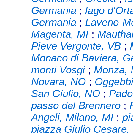
Germania
;
lago d'Ort
Germania
;
Laveno-Mo
Magenta, MI
;
Mauthau
Pieve Vergonte, VB
;
Monaco di Baviera, G
monti Vosgi
;
Monza, 
Novara, NO
;
Oggebbi
San Giulio, NO
;
Pado
passo del Brennero
;
Angeli, Milano, MI
;
pi
piazza Giulio Cesare,