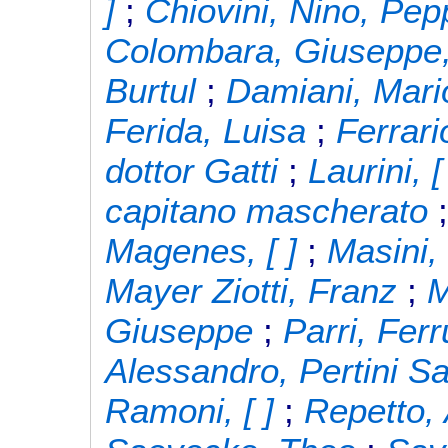
]
;
Chiovini, Nino, Pep
Colombara, Giuseppe
Burtul
;
Damiani, Mari
Ferida, Luisa
;
Ferrario
dottor Gatti
;
Laurini, [
capitano mascherato
Magenes, [ ]
;
Masini, 
Mayer Ziotti, Franz
;
M
Giuseppe
;
Parri, Fer
Alessandro, Pertini S
Ramoni, [ ]
;
Repetto,