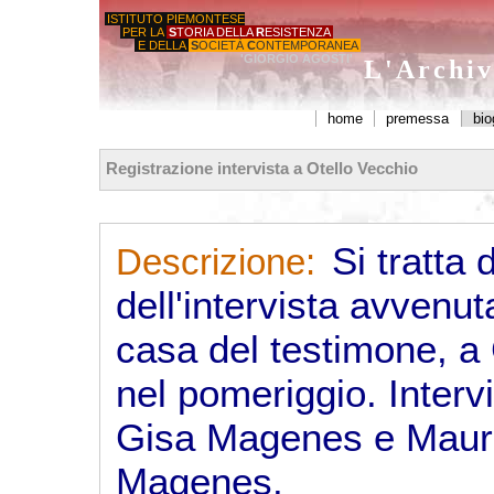
ISTITUTO PIEMONTESE
PER LA
S
TORIA DELLA
R
ESISTENZA
E DELLA
S
OCIETÀ
C
ONTEMPORANEA
'GIORGIO AGOSTI'
L'Archiv
home
premessa
bio
Registrazione intervista a Otello Vecchio
Si tratta 
Descrizione:
dell'intervista avvenut
casa del testimone, a 
nel pomeriggio. Interv
Gisa Magenes e Mauro
Magenes.