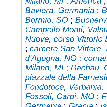
Milano, MI
;
America
Baviera, Germania
;
B
Bormio, SO
;
Buchenw
Campello Monti, Valst
Nuove, corso Vittorio
;
carcere San Vittore,
d'Agogna, NO
;
comand
Milano, MI
;
Dachau, 
piazzale della Farne
Fondotoce, Verbania,
Fossoli, Carpi, MO
;
F
Germania
;
Grecia
;
I