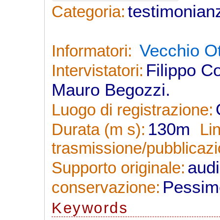
testimonian
Categoria:
Vecchio Ot
Informatori:
Filippo C
Intervistatori:
Mauro Begozzi.
Luogo di registrazione:
130m
Durata (m s):
Li
trasmissione/pubblicazi
aud
Supporto originale:
Pessim
conservazione:
Keywords