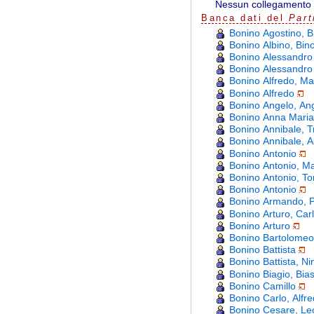
Nessun collegamento 
Banca dati del
Part
Bonino Agostino, Br
Bonino Albino, Bin
Bonino Alessandro
Bonino Alessandro
Bonino Alfredo, M
Bonino Alfredo
Bonino Angelo, An
Bonino Anna Mari
Bonino Annibale, T
Bonino Annibale, A
Bonino Antonio
Bonino Antonio, Ma
Bonino Antonio, To
Bonino Antonio
Bonino Armando, P
Bonino Arturo, Car
Bonino Arturo
Bonino Bartolome
Bonino Battista
Bonino Battista, Ni
Bonino Biagio, Bias
Bonino Camillo
Bonino Carlo, Alfre
Bonino Cesare, Le