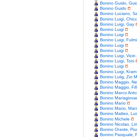
Bonino Guido, Gui
Bonino Guido
Bonino Luciano, Sa
Bonino Luigi, Chic
Bonino Luigi, Gay
Bonino Luigi
Bonino Luigi
Bonino Luigi, Fulm
Bonino Luigi
Bonino Luigi
Bonino Luigi, Vicin
Bonino Luigi, Toni
Bonino Luigi
Bonino Luigi, Kram
Bonino Luiig, Zio 
Bonino Maggio, Ne
Bonino Maggio, Fif
Bonino Marco Anto
Bonino Mariagiovan
Bonino Mario
Bonino Mario, Mari
Bonino Matteo, Lui
Bonino Michele
Bonino Nicolao, Li
Bonino Oreste, Pi
Bonino Pasquale, 