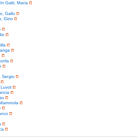
In Gatti, Maria
o, Gallo
o, Gino
o
lio
lla
langa
i
Confa
o
, Sergio
 Luvot
ancia
au
, Mammola
o
ranco
a
ica