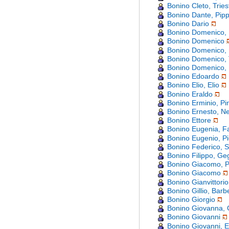
Bonino Cleto, Tries
Bonino Dante, Pip
Bonino Dario
Bonino Domenico,
Bonino Domenico
Bonino Domenico, 
Bonino Domenico, 
Bonino Domenico, 
Bonino Edoardo
Bonino Elio, Elio
Bonino Eraldo
Bonino Erminio, Pi
Bonino Ernesto, N
Bonino Ettore
Bonino Eugenia, Fa
Bonino Eugenio, Pi
Bonino Federico, S
Bonino Filippo, Ge
Bonino Giacomo, P
Bonino Giacomo
Bonino Gianvittorio,
Bonino Gillio, Barb
Bonino Giorgio
Bonino Giovanna, 
Bonino Giovanni
Bonino Giovanni, E