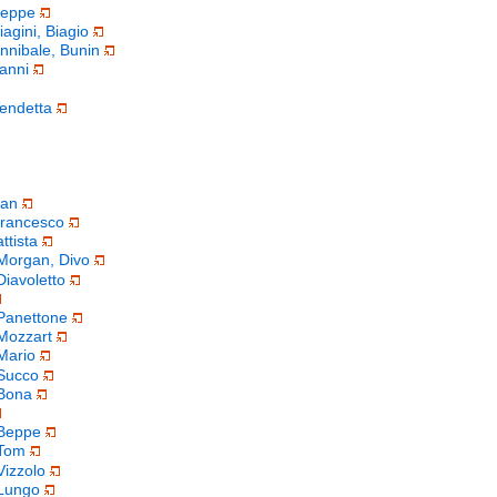
Beppe
agini, Biagio
nnibale, Bunin
anni
Vendetta
Zan
Francesco
ttista
Morgan, Divo
iavoletto
Panettone
Mozzart
Mario
Succo
 Bona
 Beppe
 Tom
Vizzolo
 Lungo