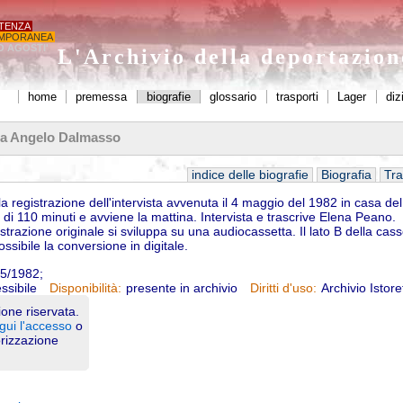
STENZA
MPORANEA
O AGOSTI'
L'Archivio della deportazio
home
premessa
biografie
glossario
trasporti
Lager
diz
a a Angelo Dalmasso
indice delle biografie
Biografia
Tra
lla registrazione dell'intervista avvenuta il 4 maggio del 1982 in casa de
 di 110 minuti e avviene la mattina. Intervista e trascrive Elena Peano.
strazione originale si sviluppa su una audiocassetta. Il lato B della cass
ossibile la conversione in digitale.
5/1982;
ssibile
presente in archivio
Archivio Istore
Disponibilità:
Diritti d'uso:
one riservata.
gui l'accesso
o
orizzazione