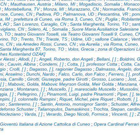
, CN
;
Mauthausen, Austria
;
Milano, MI
;
Mogadiscio, Somalia
;
Monaco 
N
;
Montebelluna, TV
;
Monza, MI
;
Murazzano, CN
;
Normandia, Franci
roce, Cuneo, CN
;
Padova, PD
;
Palmanova, UD
;
Pescantina, VR
;
pon
ia, IM
;
prefettura di Cuneo, via Roma 3, Cuneo, CN
;
Puglia
;
Robilant
t, AO
;
San Lorenzo, Caraglio, CN
;
Santa Margherita, Torino, TO
;
sant
vigliano, CN
;
Solero, AL
;
Somalia
;
Suore Maria Ausiliatrice Salesiane
no, TO
;
teatro Giovanni Toselli, via Teatro Giovanni Toselli 9, Cuneo, C
rino, TO
;
Trento, TN
;
Trieste, TS
;
Udine, UD
;
vallone Cialance
;
Vent
eo, CN
;
via Amedeo Rossi, Cuneo, CN
;
via Aurelia
;
via Roma, Cuneo,
 Santa Margherita 87, Torino, TO
;
Volos, Grecia
;
zona di Operazioni Li
sches Kustenland OZAK]
or Alessi
;
Allodi, [ ]
;
Angeli, Roberto, don Angeli
;
Bellani, [ ]
;
Boldrini, 
olo
;
Cauvin, Albina
;
Condemi, [ ]
;
Cotta, [ ], professor Cotta
;
Cotta, Ca
gio
;
Crolli, [ ]
;
Dagasso, [ ], ragionier Dagasso
;
Dalmasso, Angelo, d
ni, Anselmo
;
Dunchi, Nardo
;
Falco, Carlo, don Falco
;
Ferrero, [ ], pr
sia, Camillo
;
Girotti, Giuseppe, padre Girotti
;
Grosso, Luciano
;
Jost, 
[ ]
;
Mabovic, Golda, Mabovic Meyrson Golda, Meir Golda
;
Manziana, 
nziana
;
Montanaro, [ ]
;
Muscello, [ ], maresciallo Muscello
;
Mussolini,
gia, [ ]
;
Pellegrino, [ ]
;
Pinamonti, Luigi, padre Pinamonti
;
Piper, [ ], 
pini, [ ], colonnello Rampini
;
Riquet, Michel, père Riquet
;
Robotti, [ ]
sso
;
Santeremo, [ ]
;
Santin, Antonio, monsignor Santin
;
Schuster, Alfr
ldefonso Schuster
;
Talianopulos, Damaskinos
;
Trochta, Stepan, cardin
Diocleziano
;
Varda, [ ]
;
Verardo, Diego Nicolò, Formica
;
Vincenti, [ ]
;
Z
;
Gioventù Italiana di Azione Cattolica di Cuneo
;
Opera Cardinal Ferrari
za