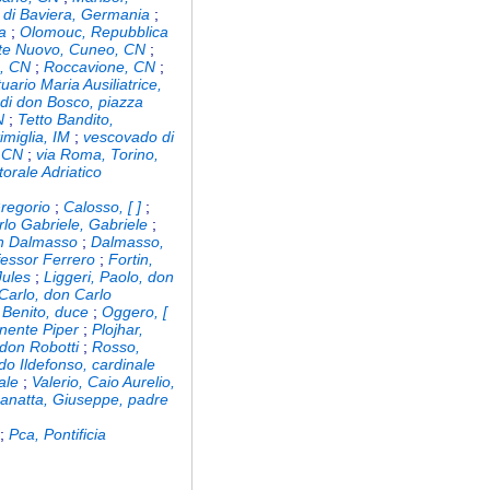
di Baviera, Germania
;
a
;
Olomouc, Repubblica
te Nuovo, Cuneo, CN
;
e, CN
;
Roccavione, CN
;
uario Maria Ausiliatrice,
 di don Bosco, piazza
N
;
Tetto Bandito,
imiglia, IM
;
vescovado di
 CN
;
via Roma, Torino,
torale Adriatico
Gregorio
;
Calosso, [ ]
;
rlo Gabriele, Gabriele
;
on Dalmasso
;
Dalmasso,
ofessor Ferrero
;
Fortin,
Jules
;
Liggeri, Paolo, don
Carlo, don Carlo
 Benito, duce
;
Oggero, [
tenente Piper
;
Plojhar,
, don Robotti
;
Rosso,
edo Ildefonso, cardinale
ale
;
Valerio, Caio Aurelio,
anatta, Giuseppe, padre
;
Pca, Pontificia