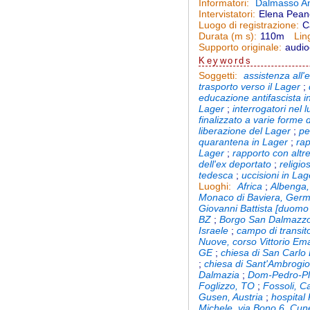
Dalmasso A
Informatori:
Elena Pea
Intervistatori:
C
Luogo di registrazione:
110m
Durata (m s):
Lin
audio
Supporto originale:
Keywords
assistenza all'
Soggetti:
trasporto verso il Lager
;
educazione antifascista in
Lager
;
interrogatori nel 
finalizzato a varie forme
liberazione del Lager
;
pe
quarantena in Lager
;
rap
Lager
;
rapporto con altre
dell'ex deportato
;
religio
tedesca
;
uccisioni in Lag
Africa
;
Albenga
Luoghi:
Monaco di Baviera, Ger
Giovanni Battista [duom
BZ
;
Borgo San Dalmazz
Israele
;
campo di transit
Nuove, corso Vittorio Em
GE
;
chiesa di San Carlo
;
chiesa di Sant'Ambrogi
Dalmazia
;
Dom-Pedro-Pl
Foglizzo, TO
;
Fossoli, C
Gusen, Austria
;
hospital 
Michele, via Bono 6, Cu