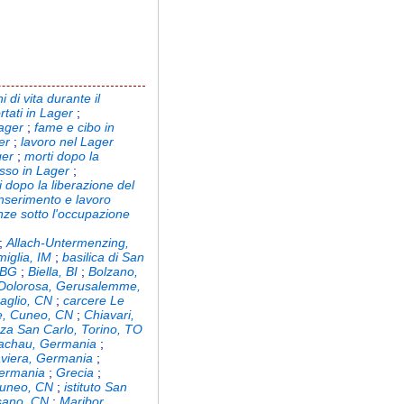
i di vita durante il
rtati in Lager
;
Lager
;
fame e cibo in
er
;
lavoro nel Lager
ger
;
morti dopo la
sso in Lager
;
i dopo la liberazione del
inserimento e lavoro
enze sotto l'occupazione
;
Allach-Untermenzing,
miglia, IM
;
basilica di San
 BG
;
Biella, BI
;
Bolzano,
a Dolorosa, Gerusalemme,
aglio, CN
;
carcere Le
e, Cuneo, CN
;
Chiavari,
azza San Carlo, Torino, TO
achau, Germania
;
viera, Germania
;
ermania
;
Grecia
;
 Cuneo, CN
;
istituto San
sano, CN
;
Maribor,