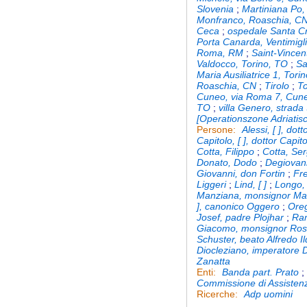
Slovenia
;
Martiniana Po
Monfranco, Roaschia, C
Ceca
;
ospedale Santa C
Porta Canarda, Ventimigl
Roma, RM
;
Saint-Vincen
Valdocco, Torino, TO
;
Sa
Maria Ausiliatrice 1, Tori
Roaschia, CN
;
Tirolo
;
To
Cuneo, via Roma 7, Cun
TO
;
villa Genero, strada
[Operationszone Adriati
Alessi, [ ], dott
Persone:
Capitolo, [ ], dottor Capit
Cotta, Filippo
;
Cotta, Ser
Donato, Dodo
;
Degiovan
Giovanni, don Fortin
;
Fre
Liggeri
;
Lind, [ ]
;
Longo, 
Manziana, monsignor Ma
], canonico Oggero
;
Oreg
Josef, padre Plojhar
;
Ram
Giacomo, monsignor Ro
Schuster, beato Alfredo I
Diocleziano, imperatore 
Zanatta
Banda part. Prato
Enti:
Commissione di Assisten
Adp uomini
Ricerche: