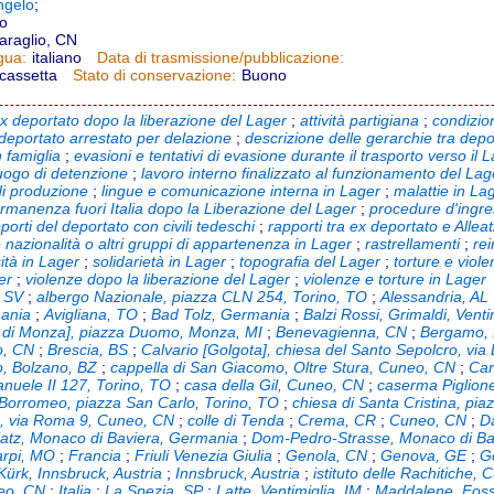
ngelo
;
no
araglio, CN
italiano
gua:
Data di trasmissione/pubblicazione:
cassetta
Buono
Stato di conservazione:
ex deportato dopo la liberazione del Lager
;
attività partigiana
;
condizion
deportato arrestato per delazione
;
descrizione delle gerarchie tra depo
 famiglia
;
evasioni e tentativi di evasione durante il trasporto verso il 
luogo di detenzione
;
lavoro interno finalizzato al funzionamento del Lag
 di produzione
;
lingue e comunicazione interna in Lager
;
malattie in La
rmanenza fuori Italia dopo la Liberazione del Lager
;
procedure d'ingre
porti del deportato con civili tedeschi
;
rapporti tra ex deportato e Alleat
 nazionalità o altri gruppi di appartenenza in Lager
;
rastrellamenti
;
re
sità in Lager
;
solidarietà in Lager
;
topografia del Lager
;
torture e viol
er
;
violenze dopo la liberazione del Lager
;
violenze e torture in Lager
, SV
;
albergo Nazionale, piazza CLN 254, Torino, TO
;
Alessandria, AL
mania
;
Avigliana, TO
;
Bad Tolz, Germania
;
Balzi Rossi, Grimaldi, Venti
o di Monza], piazza Duomo, Monza, MI
;
Benevagienna, CN
;
Bergamo,
o, CN
;
Brescia, BS
;
Calvario [Golgota], chiesa del Santo Sepolcro, vi
o, Bolzano, BZ
;
cappella di San Giacomo, Oltre Stura, Cuneo, CN
;
Car
anuele II 127, Torino, TO
;
casa della Gil, Cuneo, CN
;
caserma Piglion
 Borromeo, piazza San Carlo, Torino, TO
;
chiesa di Santa Cristina, pi
o, via Roma 9, Cuneo, CN
;
colle di Tenda
;
Crema, CR
;
Cuneo, CN
;
D
atz, Monaco di Baviera, Germania
;
Dom-Pedro-Strasse, Monaco di Ba
arpi, MO
;
Francia
;
Friuli Venezia Giulia
;
Genola, CN
;
Genova, GE
;
G
Kürk, Innsbruck, Austria
;
Innsbruck, Austria
;
istituto delle Rachitiche,
neo, CN
;
Italia
;
La Spezia, SP
;
Latte, Ventimiglia, IM
;
Maddalene, Fos