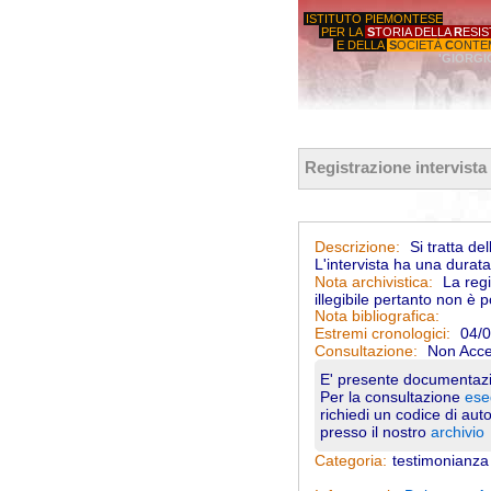
ISTITUTO PIEMONTESE
PER LA
S
TORIA DELLA
R
ESI
E DELLA
S
OCIETÀ
C
ONTE
'GIORGI
Registrazione intervist
Si tratta de
Descrizione:
L'intervista ha una durata
La regi
Nota archivistica:
illegibile pertanto non è p
Nota bibliografica:
04/0
Estremi cronologici:
Non Acce
Consultazione:
E' presente documentazi
Per la consultazione
ese
richiedi un codice di aut
presso il nostro
archivio
testimonianza
Categoria: