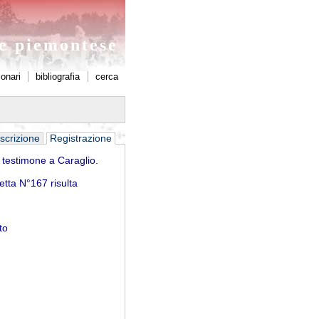
ne piemontese
ionari
bibliografia
cerca
scrizione
Registrazione
l testimone a Caraglio.
etta N°167 risulta
to